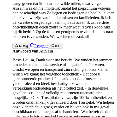
aangegeven dat ik het artikel wilde ruilen, maar volgens
Airsain was dit niet mogelijk omdat het piepschuim volgens
hen beschadigd was.Ze liegen en bedriegen de boel bij elkaar
alle revieuws zijn van hun kennissen en familieleden. ik heb
de kwestie overgedragen aan mijn advocaat. Ik zal verdere
ontwikkelingen delen zodra ik meer weet.Advies koop niks
bij dit bedrijf. Op de fotos en getuigen is te zien dat alles naar
behoren is verzonden. We wachten de zaak af!
Reageer
Nuttig
Deel
Antwoord van AirSain
Beste Louisa, Dank voor uw bericht. We vinden het jammer
om te lezen dat u onze service als negatief heeft ervaren.
Omdat we open en transparant zijn richting al onze klanten,
willen we graag het volgende toelichten: - Het door u
geretourneerde product is bij aankomst door ons team
gecontroleerd en bleek beschadigd, zowel de
verpakkingsonderdelen als het product zelf. - In dergelijke
gevallen is ruilen of volledig retourneren uiteraard niet
mogelijk. - Onze Trustpilot-reviews zijn 100% authentiek en
worden onafhankelijk gevalideerd door Trustpilot. Wij helpen
onze klanten altijd graag verder en blijven ook in uw geval
beschikbaar om dit netjes af te handelen. Wat betreft de door
u genoemde foto’s: wij hebben deze ontvangen, maar ze