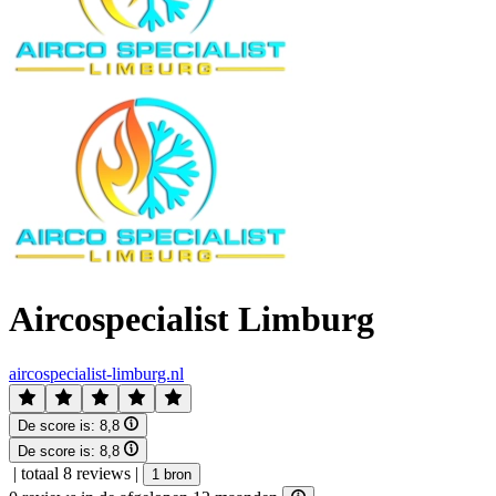
Aircospecialist Limburg
aircospecialist-limburg.nl
De score is:
8,8
De score is:
8,8
|
totaal 8 reviews
|
1 bron