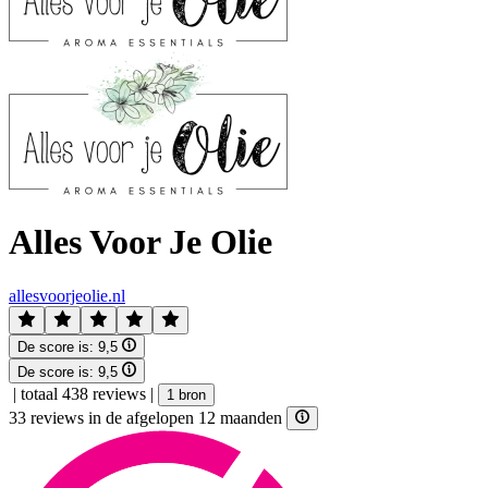
Alles Voor Je Olie
allesvoorjeolie.nl
De score is:
9,5
De score is:
9,5
|
totaal 438 reviews
|
1 bron
33 reviews in de afgelopen 12 maanden