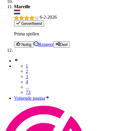
Mareille
6-2-2026
Geverifieerd
Prima spullen
Reageer
Nuttig
Deel
1
2
3
4
...
73
Volgende pagina