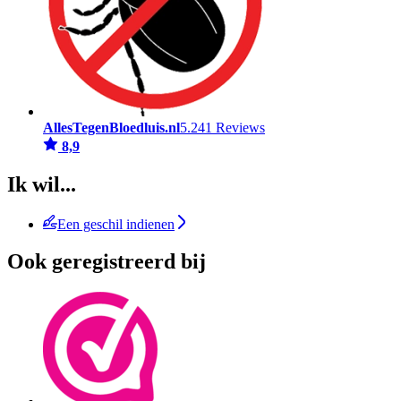
AllesTegenBloedluis.nl
5.241 Reviews
8,9
Ik wil...
Een geschil indienen
Ook geregistreerd bij