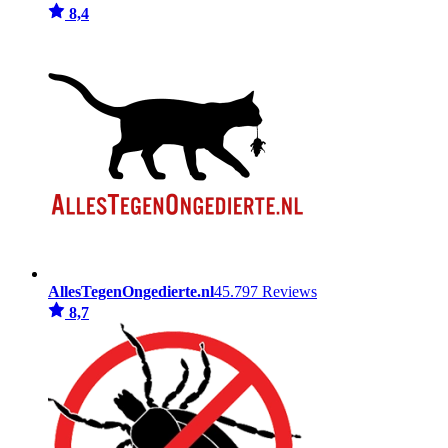
8,4
AllesTegenOngedierte.nl
45.797 Reviews
8,7