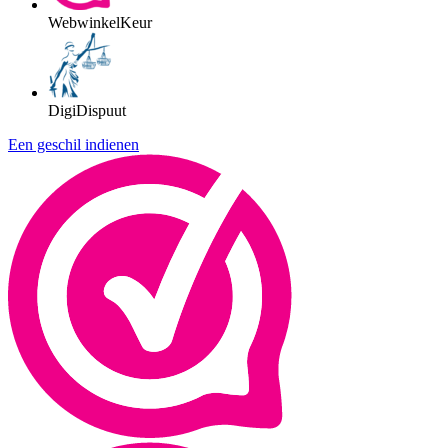
WebwinkelKeur
DigiDispuut
Een geschil indienen