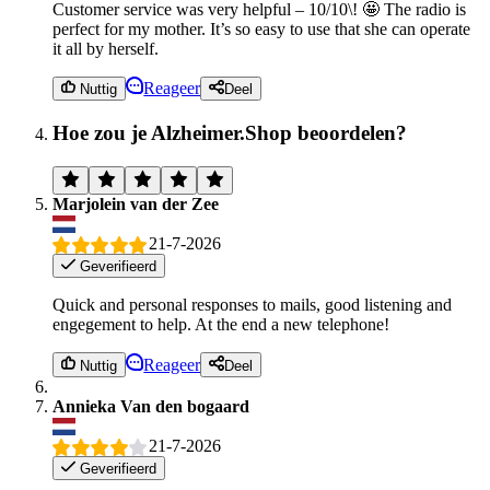
Customer service was very helpful – 10/10\! 🤩 The radio is
perfect for my mother. It’s so easy to use that she can operate
it all by herself.
Reageer
Nuttig
Deel
Hoe zou je Alzheimer.Shop beoordelen?
Marjolein van der Zee
21-7-2026
Geverifieerd
Quick and personal responses to mails, good listening and
engegement to help. At the end a new telephone!
Reageer
Nuttig
Deel
Annieka Van den bogaard
21-7-2026
Geverifieerd