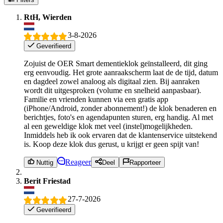
RtH, Wierden
3-8-2026
Geverifieerd
Zojuist de OER Smart dementieklok geïnstalleerd, dit ging
erg eenvoudig. Het grote aanraakscherm laat de de tijd, datum
en dagdeel zowel analoog als digitaal zien. Bij aanraken
wordt dit uitgesproken (volume en snelheid aanpasbaar).
Familie en vrienden kunnen via een gratis app
(iPhone/Android, zonder abonnement!) de klok benaderen en
berichtjes, foto's en agendapunten sturen, erg handig. Al met
al een geweldige klok met veel (instel)mogelijkheden.
Inmiddels heb ik ook ervaren dat de klantenservice uitstekend
is. Koop deze klok dus gerust, u krijgt er geen spijt van!
Reageer
Nuttig
Deel
Rapporteer
Berit Friestad
27-7-2026
Geverifieerd