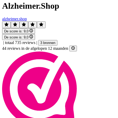
Alzheimer.Shop
alzheimer.shop
De score is:
9,0
De score is:
9,0
|
totaal 735 reviews
|
3 bronnen
44 reviews in de afgelopen 12 maanden