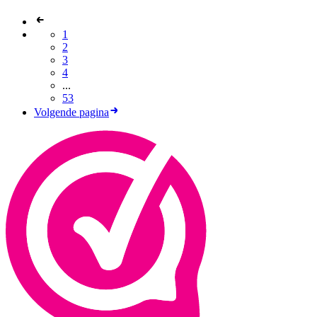
1
2
3
4
...
53
Volgende pagina