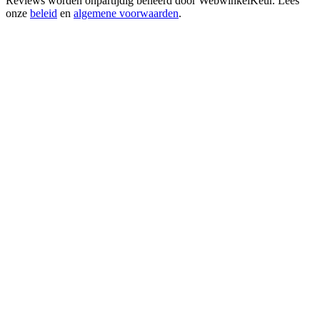
Reviews worden onpartijdig beheerd door
WebwinkelKeur
. Lees
onze
beleid
en
algemene voorwaarden
.