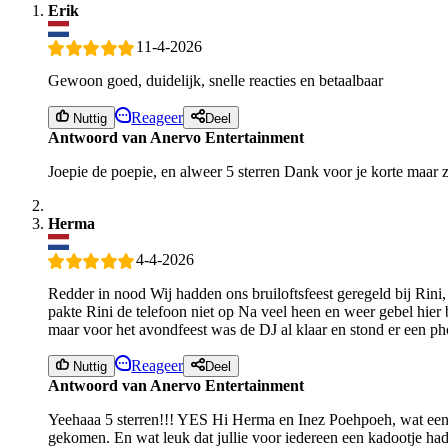
Erik
11-4-2026
Gewoon goed, duidelijk, snelle reacties en betaalbaar
Reageer
Nuttig
Deel
Antwoord van Anervo Entertainment
Joepie de poepie, en alweer 5 sterren Dank voor je korte maar 
Herma
4-4-2026
Redder in nood Wij hadden ons bruiloftsfeest geregeld bij Rini
pakte Rini de telefoon niet op Na veel heen en weer gebel hier b
maar voor het avondfeest was de DJ al klaar en stond er een p
Reageer
Nuttig
Deel
Antwoord van Anervo Entertainment
Yeehaaa 5 sterren!!! YES Hi Herma en Inez Poehpoeh, wat een 
gekomen. En wat leuk dat jullie voor iedereen een kadootje ha