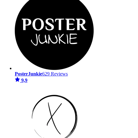
PosterJunkie
629 Reviews
9,9