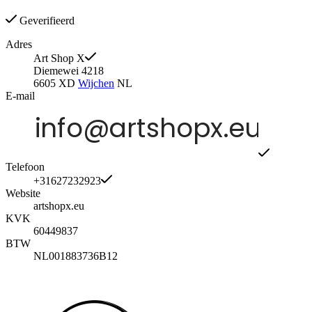
Geverifieerd
Adres
Art Shop X
Diemewei 4218
6605 XD
Wijchen
NL
E-mail
Telefoon
+31627232923
Website
artshopx.eu
KVK
60449837
BTW
NL001883736B12