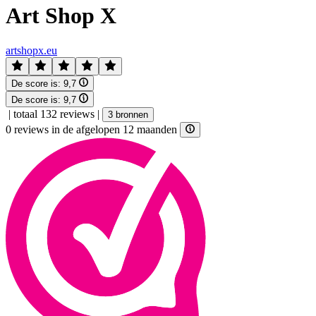
Art Shop X
artshopx.eu
De score is:
9,7
De score is:
9,7
|
totaal 132 reviews
|
3 bronnen
0 reviews in de afgelopen 12 maanden