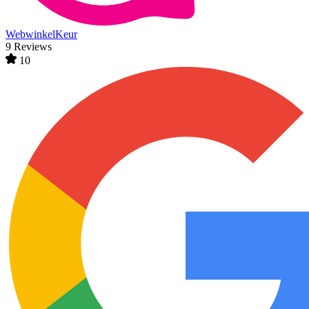
WebwinkelKeur
9 Reviews
10