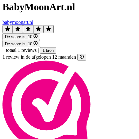
BabyMoonArt.nl
babymoonart.nl
De score is:
10
De score is:
10
|
totaal 1 reviews
|
1 bron
1 review in de afgelopen 12 maanden