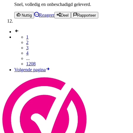
Snel, volledig en onbeschadigd geleverd.
Reageer
Nuttig
Deel
Rapporteer
1
2
3
4
...
1208
Volgende pagina