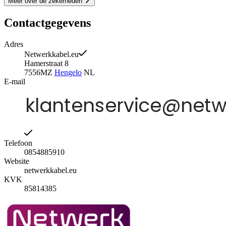
Meer over de zekerheden
Contactgegevens
Adres
Netwerkkabel.eu
Hamerstraat 8
7556MZ
Hengelo
NL
E-mail
Telefoon
0854885910
Website
netwerkkabel.eu
KVK
85814385