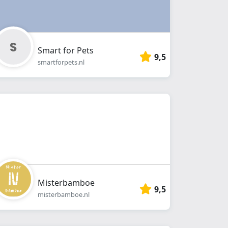
Smart for Pets
9,5
smartforpets.nl
Misterbamboe
9,5
misterbamboe.nl