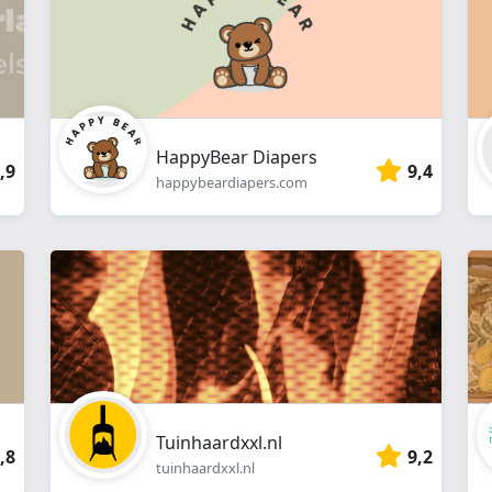
HappyBear Diapers
,9
9,4
happybeardiapers.com
Tuinhaardxxl.nl
,8
9,2
tuinhaardxxl.nl