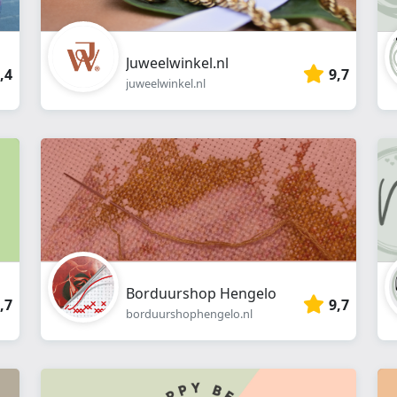
Juweelwinkel.nl
,4
9,7
juweelwinkel.nl
Borduurshop Hengelo
,7
9,7
borduurshophengelo.nl