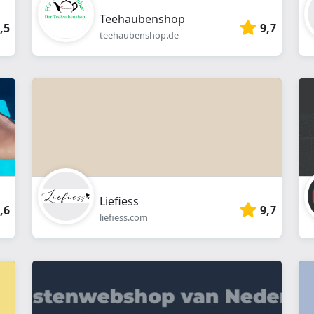
Teehaubenshop
,5
9,7
teehaubenshop.de
Liefiess
,6
9,7
liefiess.com