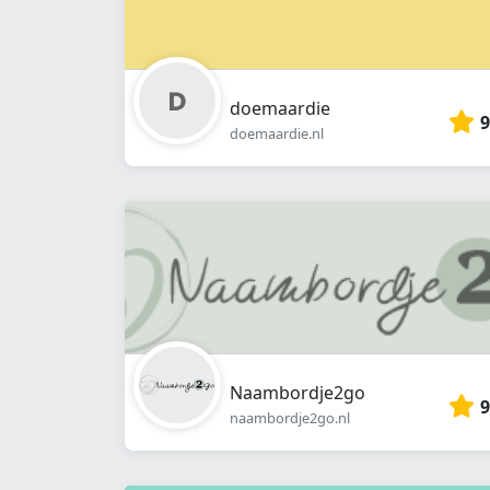
doemaardie
9
doemaardie.nl
Naambordje2go
9
naambordje2go.nl