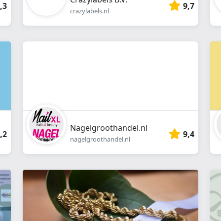
,3
9,7
crazylabels.nl
Nagelgroothandel.nl
,2
9,4
nagelgroothandel.nl