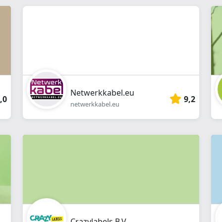
webshop
}}
Netwerkkabel.eu
,0
9,2
netwerkkabel.eu
Crazylabels B.V.