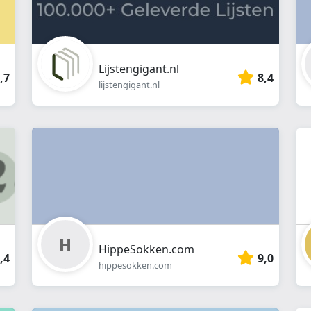
Lijstengigant.nl
,7
8,4
lijstengigant.nl
HippeSokken.com
,4
9,0
hippesokken.com