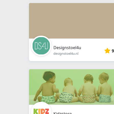
Designstoel4u
9
designstoel4u.nl
Kidzstore