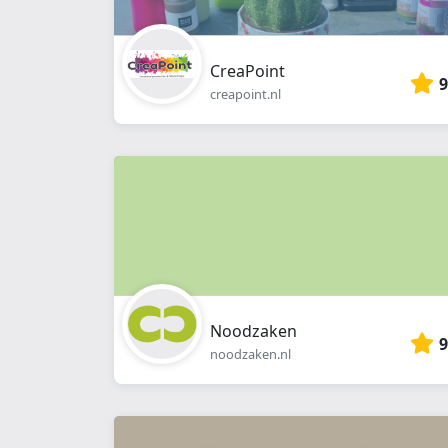
CreaPoint
9
creapoint.nl
Noodzaken
9
noodzaken.nl