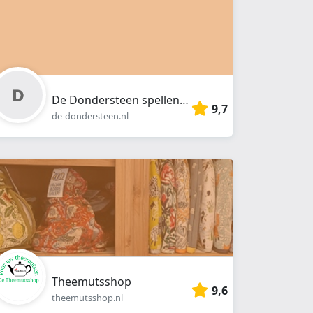
De Dondersteen spellenspeciaalzaak
9,7
de-dondersteen.nl
Theemutsshop
9,6
theemutsshop.nl