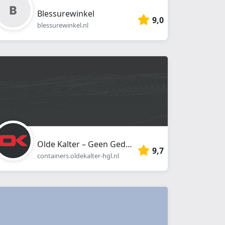
Blessurewinkel
9,0
blessurewinkel.nl
Olde Kalter – Geen Gedoe, Gewoon Geregeld 💪
9,7
containers.oldekalter-hgl.nl