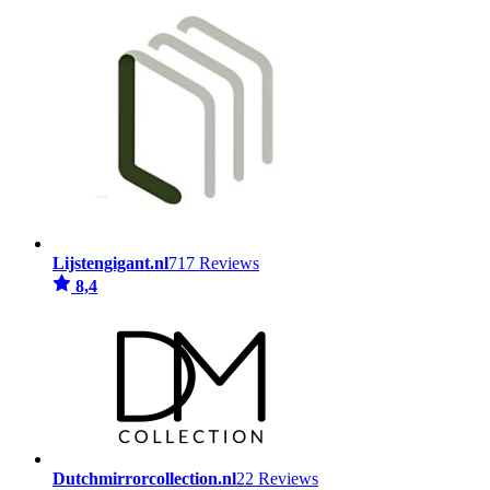
Lijstengigant.nl
717 Reviews
8,4
Dutchmirrorcollection.nl
22 Reviews