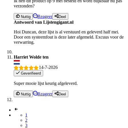
Ik heb dit product op 9 mei besteld en word blijkbaar nu pas
verzonden?
Reageer
Nuttig
Deel
Antwoord van Lijstengigant.nl
Hoi Duncan, deze lijst is al verstuurd en geleverd half mei.
Door een systeemfout is deze later afgemeld. Excuus voor de
verwarring.
Harriet Wolde ten
14-7-2026
Geverifieerd
Super mooie lijst keurig afgeleverd.
Reageer
Nuttig
Deel
1
2
3