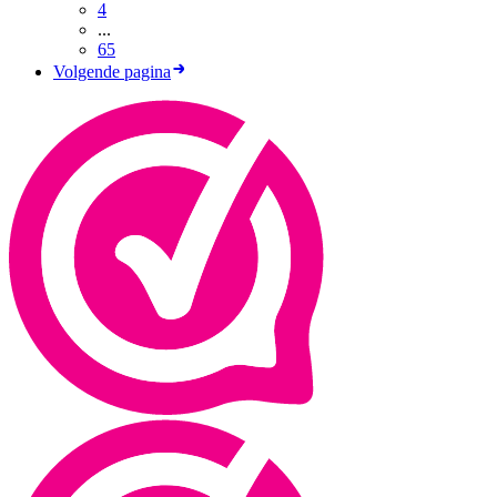
4
...
65
Volgende pagina