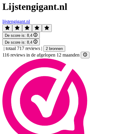
Lijstengigant.nl
lijstengigant.nl
De score is:
8,4
De score is:
8,4
|
totaal 717 reviews
|
2 bronnen
116 reviews in de afgelopen 12 maanden