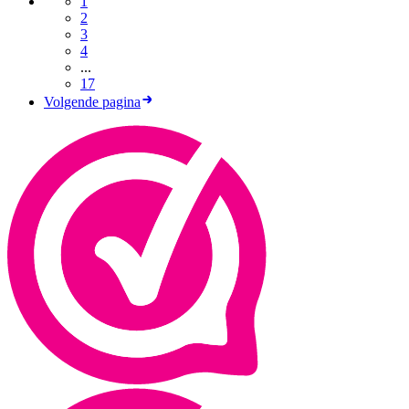
1
2
3
4
...
17
Volgende pagina