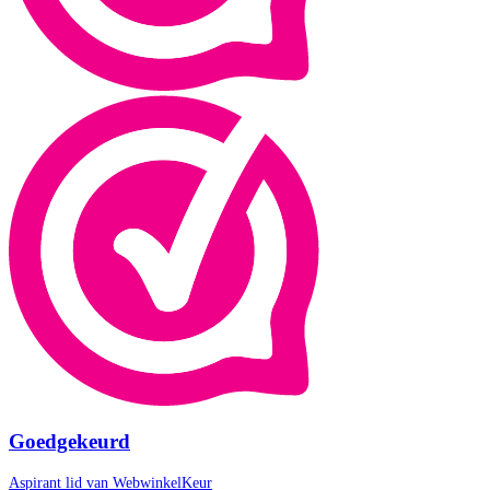
Goedgekeurd
Aspirant lid van
WebwinkelKeur