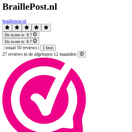
BraillePost.nl
braillepost.nl
De score is:
9,7
De score is:
9,7
|
totaal 50 reviews
|
1 bron
27 reviews in de afgelopen 12 maanden