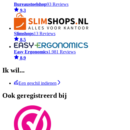
Bureaustoelshop
93 Reviews
9,3
Slimshops
13 Reviews
8,5
Easy Ergonomics
1.981 Reviews
8,9
Ik wil...
Een geschil indienen
Ook geregistreerd bij