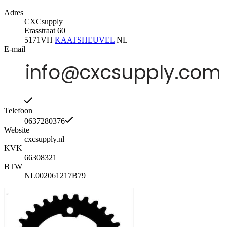
Adres
CXCsupply
Erasstraat 60
5171VH
KAATSHEUVEL
NL
E-mail
Telefoon
0637280376
Website
cxcsupply.nl
KVK
66308321
BTW
NL002061217B79