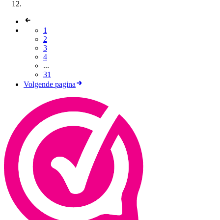
1
2
3
4
...
31
Volgende pagina