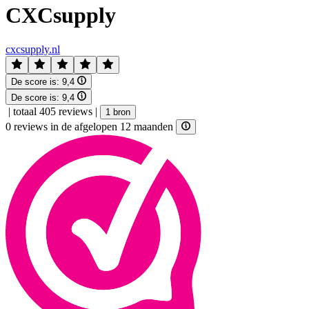
CXCsupply
cxcsupply.nl
De score is:
9,4
De score is:
9,4
|
totaal 405 reviews
|
1 bron
0 reviews in de afgelopen 12 maanden