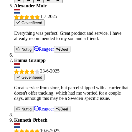
Alexander Muir
1-7-2025
Geverifieerd
Everything was perfect! Great product and service. I have
already recommended to my son and a friend.
Reageer
Nuttig
Deel
Emma Grampp
23-6-2025
Geverifieerd
Great service from store, but parcel shipped with a carrier that
doesn't offer tracking, which had me worried for a couple
days, although this may be a Sweden-specific issue.
Reageer
Nuttig
Deel
Kenneth Ørbech
19-6-2025