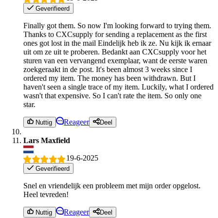
Geverifieerd
Finally got them. So now I'm looking forward to trying them.
Thanks to CXCsupply for sending a replacement as the first
ones got lost in the mail Eindelijk heb ik ze. Nu kijk ik ernaar
uit om ze uit te proberen. Bedankt aan CXCsupply voor het
sturen van een vervangend exemplaar, want de eerste waren
zoekgeraakt in de post. It's been almost 3 weeks since I
ordered my item. The money has been withdrawn. But I
haven't seen a single trace of my item. Luckily, what I ordered
wasn't that expensive. So I can't rate the item. So only one
star.
Reageer
Nuttig
Deel
Lars Maxfield
19-6-2025
Geverifieerd
Snel en vriendelijk een probleem met mijn order opgelost.
Heel tevreden!
Reageer
Nuttig
Deel