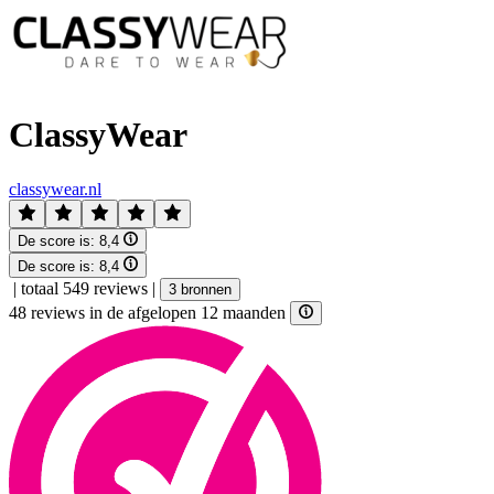
ClassyWear
classywear.nl
De score is:
8,4
De score is:
8,4
|
totaal 549 reviews
|
3 bronnen
48 reviews in de afgelopen 12 maanden