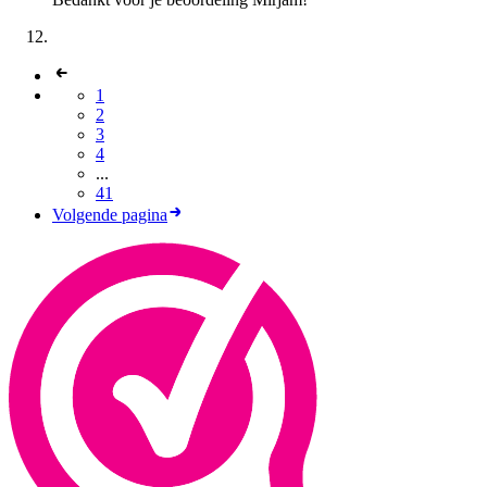
1
2
3
4
...
41
Volgende pagina