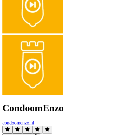
CondoomEnzo
condoomenzo.nl