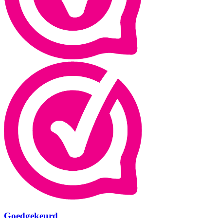
Goedgekeurd