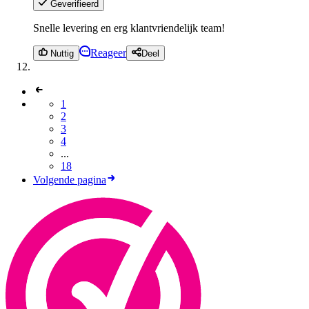
Geverifieerd
Snelle levering en erg klantvriendelijk team!
Reageer
Nuttig
Deel
1
2
3
4
...
18
Volgende pagina