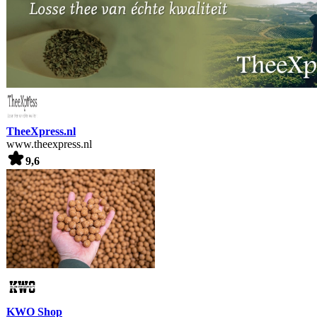
TheeXpress.nl
www.theexpress.nl
9,6
KWO Shop