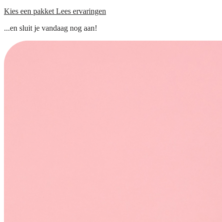
Kies een pakket
Lees ervaringen
...en sluit je vandaag nog aan!