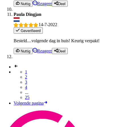
Reageer
Nuttig
Deel
Paula Dingjan
14-7-2022
Geverifieerd
Besteld....volgende dag in huis! Keurig verpakt!
Reageer
Nuttig
Deel
1
2
3
4
...
25
Volgende pagina