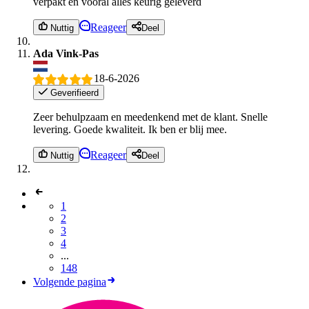
verpakt en vooral alles keurig geleverd
Reageer
Nuttig
Deel
Ada Vink-Pas
18-6-2026
Geverifieerd
Zeer behulpzaam en meedenkend met de klant. Snelle
levering. Goede kwaliteit. Ik ben er blij mee.
Reageer
Nuttig
Deel
1
2
3
4
...
148
Volgende pagina