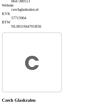
0647380513
Website
czechglaskralen.nl
KVK
57715904
BTW
NL0011944701B56
Czech Glaskralen