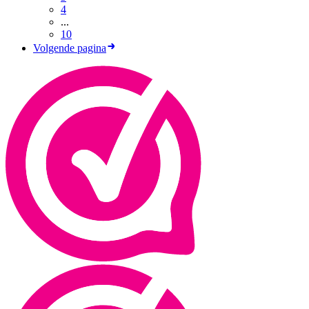
4
...
10
Volgende pagina