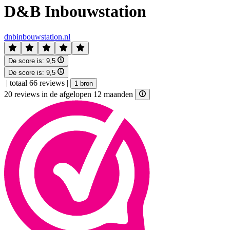
D&B Inbouwstation
dnbinbouwstation.nl
De score is:
9,5
De score is:
9,5
|
totaal 66 reviews
|
1 bron
20 reviews in de afgelopen 12 maanden