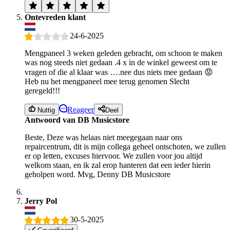
Ontevreden klant
24-6-2025
Mengpaneel 3 weken geleden gebracht, om schoon te maken
was nog steeds niet gedaan .4 x in de winkel geweest om te
vragen of die al klaar was ….nee dus niets mee gedaan 😡
Heb nu het mengpaneel mee terug genomen Slecht
geregeld!!!
Reageer
Nuttig
Deel
Antwoord van DB Musicstore
Beste, Deze was helaas niet meegegaan naar ons
repaircentrum, dit is mijn collega geheel ontschoten, we zullen
er op letten, excuses hiervoor. We zullen voor jou altijd
welkom staan, en ik zal erop hanteren dat een ieder hierin
geholpen word. Mvg, Denny DB Musicstore
Jerry Pol
30-5-2025