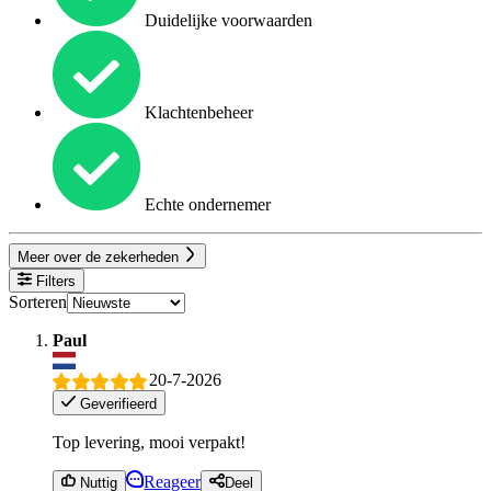
Duidelijke voorwaarden
Klachtenbeheer
Echte ondernemer
Meer over de zekerheden
Filters
Sorteren
Paul
20-7-2026
Geverifieerd
Top levering, mooi verpakt!
Reageer
Nuttig
Deel