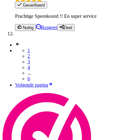
Geverifieerd
Prachtige Speenkoord !! En super service
Reageer
Nuttig
Deel
1
2
3
4
...
6
Volgende pagina