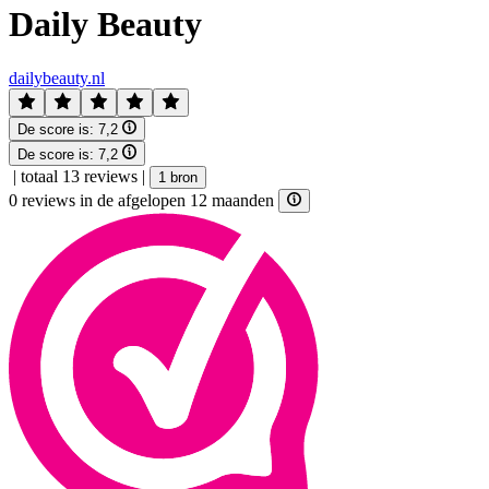
Daily Beauty
dailybeauty.nl
De score is:
7,2
De score is:
7,2
|
totaal 13 reviews
|
1 bron
0 reviews in de afgelopen 12 maanden