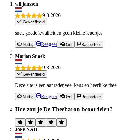
wil janssen
9-8-2026
Geverifieerd
snel, goede kwaliteit en geen kleine lettertjes
Reageer
Nuttig
Deel
Rapporteer
Marian Snoek
9-8-2026
Geverifieerd
Deze site is een aanrader,veel keus en heerlijke thee
Reageer
Nuttig
Deel
Rapporteer
Hoe zou je De Theebaron beoordelen?
Joke NAB