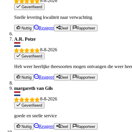
8-8-2026
Geverifieerd
Snelle levering kwaliteit naar verwachting
Reageer
Nuttig
Deel
Rapporteer
A.R. Potze
8-8-2026
Geverifieerd
Heb weer heerlijke theesoorten mogen ontvangen die weer heer
Reageer
Nuttig
Deel
Rapporteer
margareth van Gils
8-8-2026
Geverifieerd
goede en snelle service
Reageer
Nuttig
Deel
Rapporteer