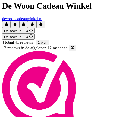
De Woon Cadeau Winkel
dewooncadeauwinkel.nl
De score is:
9,4
De score is:
9,4
|
totaal 41 reviews
|
1 bron
12 reviews in de afgelopen 12 maanden