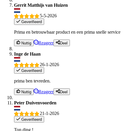
Gerrit Matthijs van Huizen
5-5-2026
Geverifieerd
Prima en betrouwbaar product en een prima snelle service
Reageer
Nuttig
Deel
Inge de Haan
26-1-2026
Geverifieerd
prima ben tevreden.
Reageer
Nuttig
Deel
Peter Duivenvoorden
21-1-2026
Geverifieerd
Top ding !