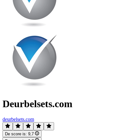
Deurbelsets.com
deurbelsets.com
De score is:
9,7