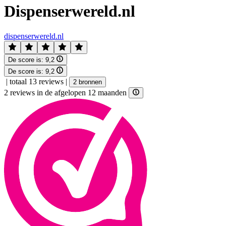
Dispenserwereld.nl
dispenserwereld.nl
De score is:
9,2
De score is:
9,2
|
totaal 13 reviews
|
2 bronnen
2 reviews in de afgelopen 12 maanden