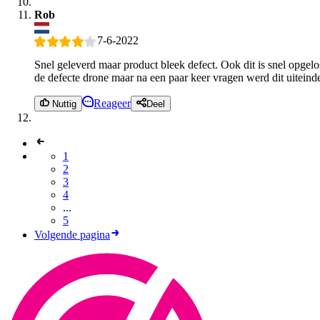
Rob
7-6-2022
Snel geleverd maar product bleek defect. Ook dit is snel opge
de defecte drone maar na een paar keer vragen werd dit uiteinde
Reageer
Nuttig
Deel
1
2
3
4
...
5
Volgende pagina