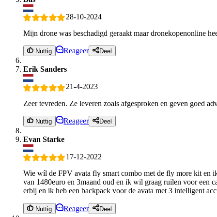
28-10-2024
Mijn drone was beschadigd geraakt maar dronekopenonline hee
Reageer
Nuttig
Deel
Erik Sanders
21-4-2023
Zeer tevreden. Ze leveren zoals afgesproken en geven goed advie
Reageer
Nuttig
Deel
Evan Starke
17-12-2022
Wie wíl de FPV avata fly smart combo met de fly more kit en ik 
van 1480euro en 3maand oud en ik wil graag ruilen voor een ca
erbij en ik heb een backpack voor de avata met 3 intelligent acc
Reageer
Nuttig
Deel