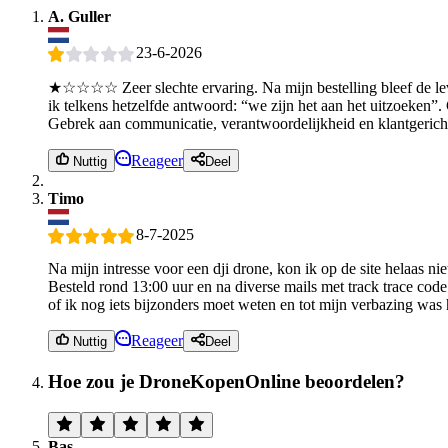
A. Guller
23-6-2026
★☆☆☆☆ Zeer slechte ervaring. Na mijn bestelling bleef de leve
ik telkens hetzelfde antwoord: “we zijn het aan het uitzoeken”.
Gebrek aan communicatie, verantwoordelijkheid en klantgerich
Reageer
Nuttig
Deel
Timo
8-7-2025
Na mijn intresse voor een dji drone, kon ik op de site helaas ni
Besteld rond 13:00 uur en na diverse mails met track trace co
of ik nog iets bijzonders moet weten en tot mijn verbazing was 
Reageer
Nuttig
Deel
Hoe zou je DroneKopenOnline beoordelen?
Bas