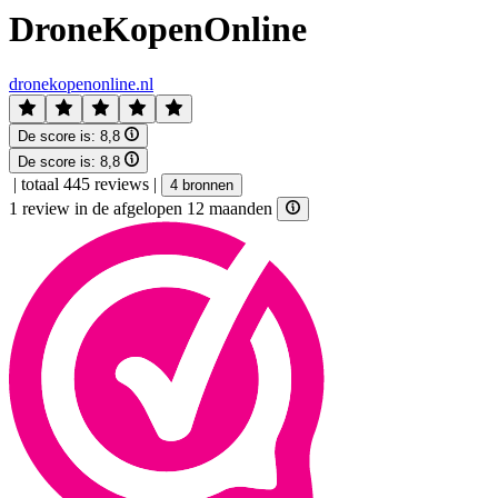
DroneKopenOnline
dronekopenonline.nl
De score is:
8,8
De score is:
8,8
|
totaal 445 reviews
|
4 bronnen
1 review in de afgelopen 12 maanden