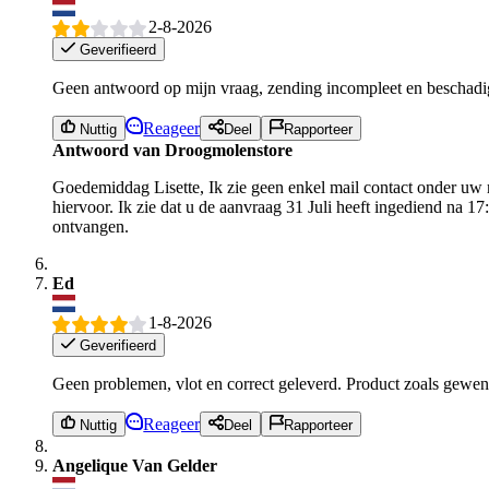
2-8-2026
Geverifieerd
Geen antwoord op mijn vraag, zending incompleet en beschadi
Reageer
Nuttig
Deel
Rapporteer
Antwoord van Droogmolenstore
Goedemiddag Lisette, Ik zie geen enkel mail contact onder uw
hiervoor. Ik zie dat u de aanvraag 31 Juli heeft ingediend na 1
ontvangen.
Ed
1-8-2026
Geverifieerd
Geen problemen, vlot en correct geleverd. Product zoals gewens
Reageer
Nuttig
Deel
Rapporteer
Angelique Van Gelder