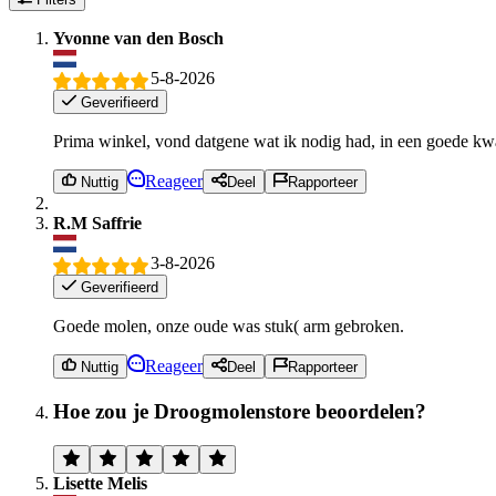
Yvonne van den Bosch
5-8-2026
Geverifieerd
Prima winkel, vond datgene wat ik nodig had, in een goede kwali
Reageer
Nuttig
Deel
Rapporteer
R.M Saffrie
3-8-2026
Geverifieerd
Goede molen, onze oude was stuk( arm gebroken.
Reageer
Nuttig
Deel
Rapporteer
Hoe zou je Droogmolenstore beoordelen?
Lisette Melis