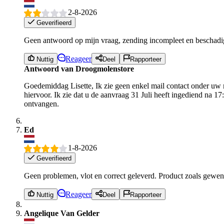
2-8-2026
Geverifieerd
Geen antwoord op mijn vraag, zending incompleet en beschadi
Reageer
Nuttig
Deel
Rapporteer
Antwoord van Droogmolenstore
Goedemiddag Lisette, Ik zie geen enkel mail contact onder uw
hiervoor. Ik zie dat u de aanvraag 31 Juli heeft ingediend na 1
ontvangen.
Ed
1-8-2026
Geverifieerd
Geen problemen, vlot en correct geleverd. Product zoals gewens
Reageer
Nuttig
Deel
Rapporteer
Angelique Van Gelder