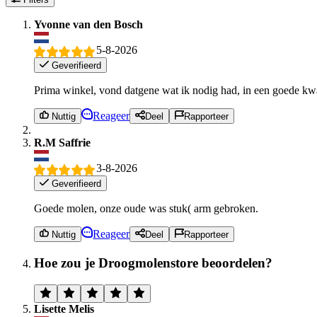
Yvonne van den Bosch
5-8-2026
Geverifieerd
Prima winkel, vond datgene wat ik nodig had, in een goede kwali
Reageer
Nuttig
Deel
Rapporteer
R.M Saffrie
3-8-2026
Geverifieerd
Goede molen, onze oude was stuk( arm gebroken.
Reageer
Nuttig
Deel
Rapporteer
Hoe zou je Droogmolenstore beoordelen?
Lisette Melis