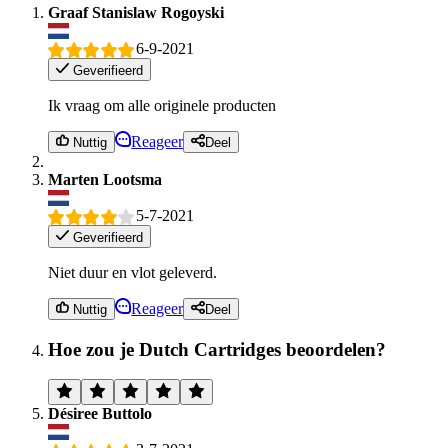
Graaf Stanislaw Rogoyski
6-9-2021
Geverifieerd
Ik vraag om alle originele producten
Reageer
Nuttig
Deel
Marten Lootsma
5-7-2021
Geverifieerd
Niet duur en vlot geleverd.
Reageer
Nuttig
Deel
Hoe zou je Dutch Cartridges beoordelen?
Désiree Buttolo