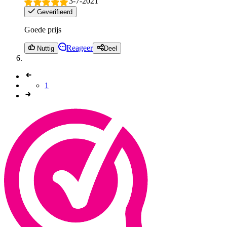
3-7-2021
Geverifieerd
Goede prijs
Reageer
Nuttig
Deel
1