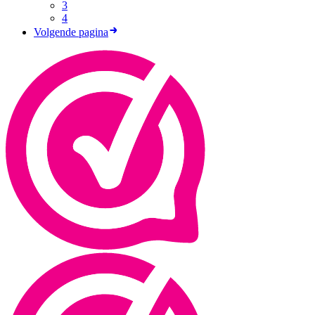
3
4
Volgende pagina