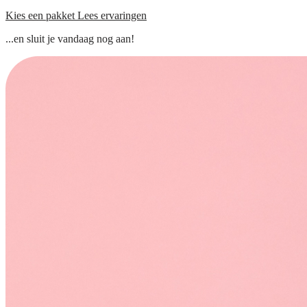
Kies een pakket
Lees ervaringen
...en sluit je vandaag nog aan!