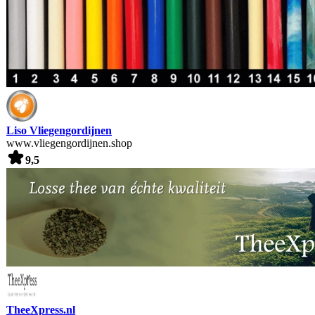
Liso Vliegengordijnen
www.vliegengordijnen.shop
9,5
TheeXpress.nl