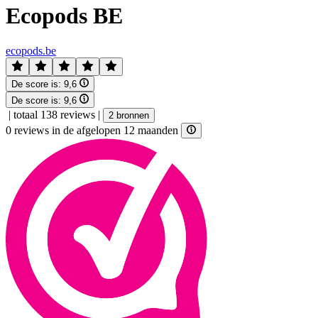
Ecopods BE
ecopods.be
De score is:
9,6
De score is:
9,6
|
totaal 138 reviews
|
2 bronnen
0 reviews in de afgelopen 12 maanden