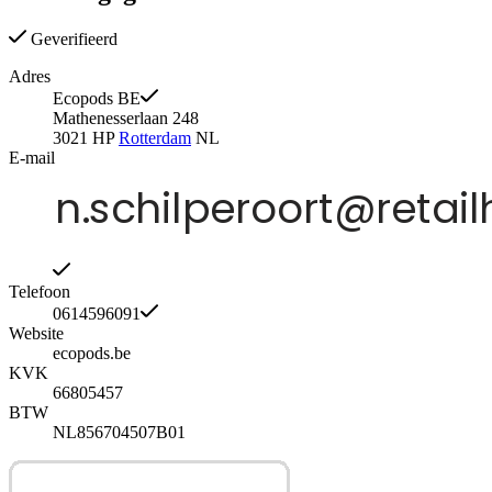
Geverifieerd
Adres
Ecopods BE
Mathenesserlaan 248
3021 HP
Rotterdam
NL
E-mail
Telefoon
0614596091
Website
ecopods.be
KVK
66805457
BTW
NL856704507B01