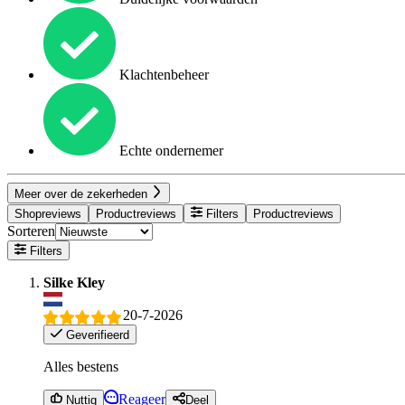
Klachtenbeheer
Echte ondernemer
Meer over de zekerheden
Shopreviews
Productreviews
Filters
Productreviews
Sorteren
Filters
Silke Kley
20-7-2026
Geverifieerd
Alles bestens
Reageer
Nuttig
Deel