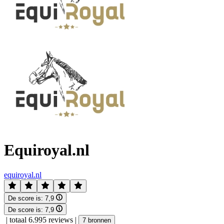
Equiroyal.nl
equiroyal.nl
De score is:
7,9
De score is:
7,9
|
totaal 6.995 reviews
|
7 bronnen