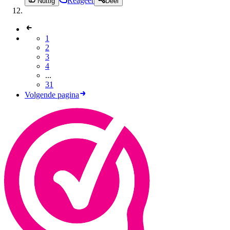
Reageer
Nuttig
Deel
1
2
3
4
...
31
Volgende pagina