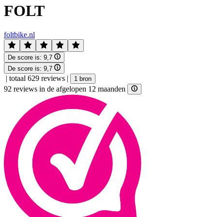
FOLT
foltbike.nl
De score is:
9,7
De score is:
9,7
|
totaal 629 reviews
|
1 bron
92 reviews in de afgelopen 12 maanden