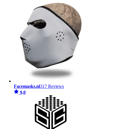
Facemasks.nl
317 Reviews
9,0