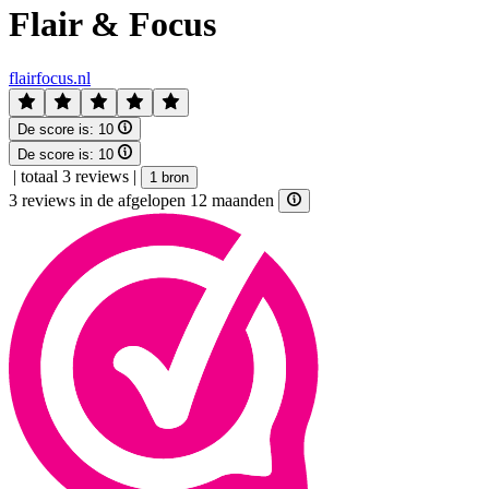
Flair & Focus
flairfocus.nl
De score is:
10
De score is:
10
|
totaal 3 reviews
|
1 bron
3 reviews in de afgelopen 12 maanden