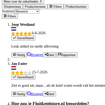
Meer over de zekerheden
Shopreviews
Productreviews
Filters
Productreviews
Sorteren
Filters
Joop Westland
6-8-2026
Geverifieerd
Leuk artikel en snelle aflevering
Reageer
Nuttig
Deel
Rapporteer
Jan Enter
23-7-2026
Geverifieerd
Ziet er goed uit, maar... als de ketel warm wordt valt het metalen
Reageer
Nuttig
Deel
Hoe zou je Fluitketelstore.nl beoordelen?