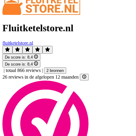
Fluitketelstore.nl
fluitketelstore.nl
De score is:
8,4
De score is:
8,4
|
totaal 866 reviews
|
2 bronnen
26 reviews in de afgelopen 12 maanden