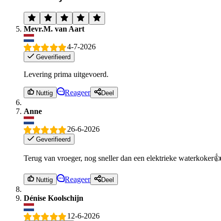
Mevr.M. van Aart
4-7-2026
Geverifieerd
Levering prima uitgevoerd.
Reageer
Nuttig
Deel
Anne
26-6-2026
Geverifieerd
Terug van vroeger, nog sneller dan een elektrieke waterkoker👍
Reageer
Nuttig
Deel
Dénise Koolschijn
12-6-2026