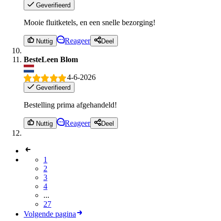
Geverifieerd
Mooie fluitketels, en een snelle bezorging!
Reageer
Nuttig
Deel
BesteLeen Blom
4-6-2026
Geverifieerd
Bestelling prima afgehandeld!
Reageer
Nuttig
Deel
1
2
3
4
...
27
Volgende pagina