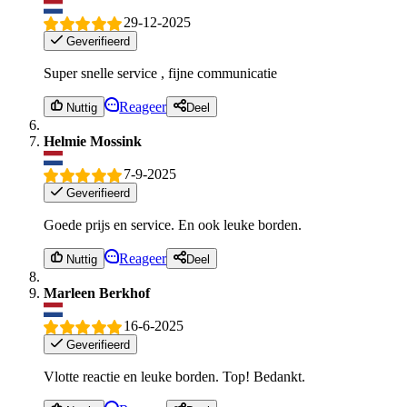
29-12-2025
Geverifieerd
Super snelle service , fijne communicatie
Reageer
Nuttig
Deel
Helmie Mossink
7-9-2025
Geverifieerd
Goede prijs en service. En ook leuke borden.
Reageer
Nuttig
Deel
Marleen Berkhof
16-6-2025
Geverifieerd
Vlotte reactie en leuke borden. Top! Bedankt.