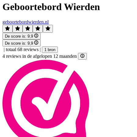
Geboortebord Wierden
geboortebordwierden.nl
De score is:
9,9
De score is:
9,9
|
totaal 68 reviews
|
1 bron
4 reviews in de afgelopen 12 maanden