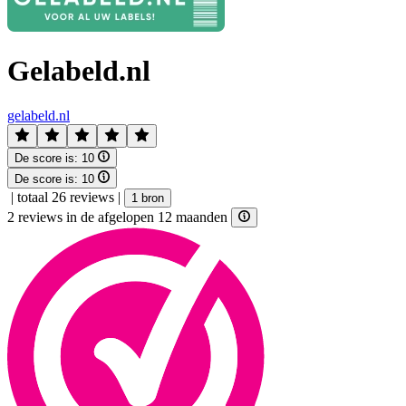
Gelabeld.nl
gelabeld.nl
De score is:
10
De score is:
10
|
totaal 26 reviews
|
1 bron
2 reviews in de afgelopen 12 maanden