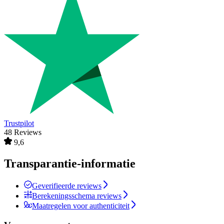
Trustpilot
48 Reviews
9,6
Transparantie-informatie
Geverifieerde reviews
Berekeningsschema reviews
Maatregelen voor authenticiteit