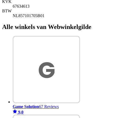
KVK
67634613
BTW
NL857101705B01
Alle winkels van Webwinkelgilde
Game Solution
67 Reviews
9,0