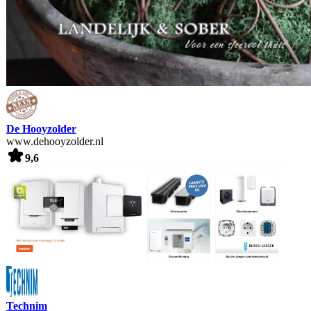
De Hooyzolder
www.dehooyzolder.nl
9,6
Technim