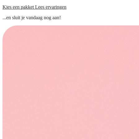
Kies een pakket
Lees ervaringen
...en sluit je vandaag nog aan!