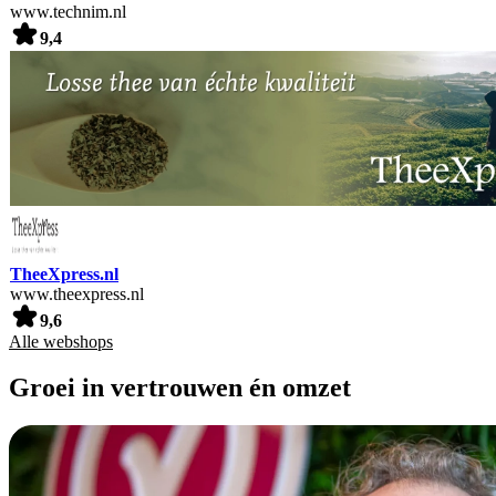
www.technim.nl
9,4
TheeXpress.nl
www.theexpress.nl
9,6
Alle webshops
Groei in vertrouwen én omzet