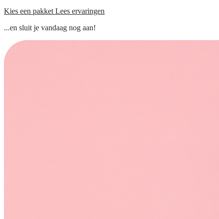
Kies een pakket
Lees ervaringen
...en sluit je vandaag nog aan!