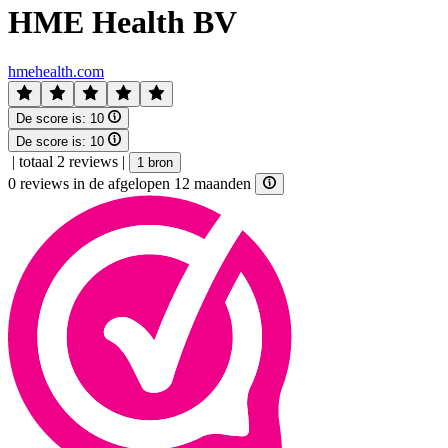
HME Health BV
hmehealth.com
De score is:
10
De score is:
10
|
totaal 2 reviews
|
1 bron
0 reviews in de afgelopen 12 maanden