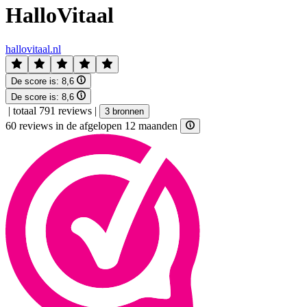
HalloVitaal
hallovitaal.nl
De score is:
8,6
De score is:
8,6
|
totaal 791 reviews
|
3 bronnen
60 reviews in de afgelopen 12 maanden