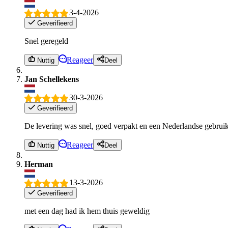
3-4-2026
Geverifieerd
Snel geregeld
Reageer
Nuttig
Deel
Jan Schellekens
30-3-2026
Geverifieerd
De levering was snel, goed verpakt en een Nederlandse gebrui
Reageer
Nuttig
Deel
Herman
13-3-2026
Geverifieerd
met een dag had ik hem thuis geweldig